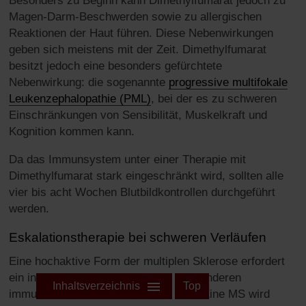
Besonders zu Beginn kann Dimethylfumarat jedoch zu
Magen-Darm-Beschwerden sowie zu allergischen
Reaktionen der Haut führen. Diese Nebenwirkungen
geben sich meistens mit der Zeit. Dimethylfumarat
besitzt jedoch eine besonders gefürchtete
Nebenwirkung: die sogenannte
progressive multifokale
Leukenzephalopathie (PML)
, bei der es zu schweren
Einschränkungen von Sensibilität, Muskelkraft und
Kognition kommen kann.
Da das Immunsystem unter einer Therapie mit
Dimethylfumarat stark eingeschränkt wird, sollten alle
vier bis acht Wochen Blutbildkontrollen durchgeführt
werden.
Eskalationstherapie bei schweren Verläufen
Eine hochaktive Form der multiplen Sklerose erfordert
ein intensiveres Therapieschema mit anderen
Inhaltsverzeichnis
Top
immunmodulierenden Medikamenten. Eine MS wird