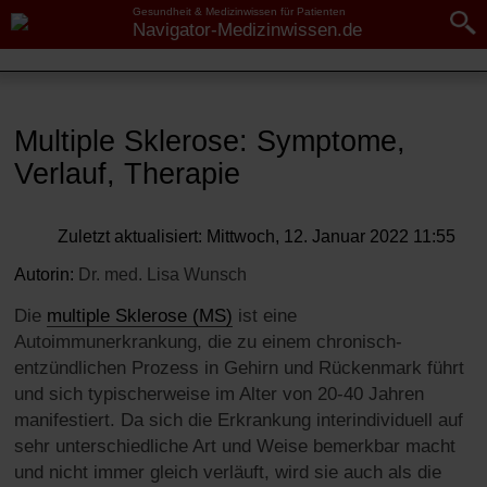
Gesundheit & Medizinwissen für Patienten
Navigator-Medizinwissen.de
Navigator-Medizin.de
Navigator-
Medizinwissen.de
►
► Krankheiten
Multiple Sklerose: Symptome,
Krankheiten
Verlauf, Therapie
► Diagnostik & Laborwerte
Multiple Sklerose: Symptome,
Verlauf, Therapie
► Therapieverfahren
Zuletzt aktualisiert: Mittwoch, 12. Januar 2022 11:55
Definition
Autorin:
Dr. med.
Lisa Wunsch
► Medikamente
Ursachen
Die
multiple Sklerose (MS)
ist eine
Autoimmunerkrankung, die zu einem chronisch-
► Gesundheitsthemen
Symptome
entzündlichen Prozess in Gehirn und Rückenmark führt
Verlaufsformen
und sich typischerweise im Alter von 20-40 Jahren
manifestiert. Da sich die Erkrankung interindividuell auf
Diagnose
sehr unterschiedliche Art und Weise bemerkbar macht
und nicht immer gleich verläuft, wird sie auch als die
Behandlung