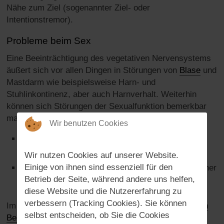
Nähe zum Ziel (sogenannter Ziel- oder
Intentionstremor).
Probleme beim Sex
Eine Beeinträchtigung des vegetativen Nervensystems
äußert sich vor allen Dingen in Störungen von
Blase
und
Mastdarm wie beispielsweise Harn- und
Stuhlinkontinenz, aber auch Harnverhalt. Weiterhin
können sich Störungen der Sexualfunktion bemerkbar
machen:
Wir benutzen Cookies
beim Mann typischerweise in Form von
Erektionsstörungen
Wir nutzen Cookies auf unserer Website.
Einige von ihnen sind essenziell für den
bei der Frau in Form von Libidoverlust sowie in einer
Betrieb der Seite, während andere uns helfen,
verminderten Sensibilität im Genitalbereich
diese Website und die Nutzererfahrung zu
verbessern (Tracking Cookies). Sie können
Im Rahmen der MS kann es weiterhin zu
psychischen
selbst entscheiden, ob Sie die Cookies
Beeinträchtigungen
kommen. Ob diese durch die MS