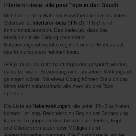
Interferon-beta: alle paar Tage in den Bauch
Mittel der ersten Wahl zur Basistherapie der multiplen
Sklerose ist
Interferon-beta (IFN-β)
. IFN-β wirkt
immunmodulatorisch. Das bedeutet, dass das
Medikament die Bildung bestimmter
Entzündungsbotenstoffe reguliert und so Einfluss auf
das Immunsystem nehmen kann.
IFN-β muss ins Unterhautfettgewebe gespritzt werden,
da es bei oraler Anwendung nicht an seinen Wirkungsort
gelangen würde. Mit etwas Übung können Sie sich das
Mittel leicht selbstständig alle zwei bis drei Tage
spritzen.
Die Liste an
Nebenwirkungen
, die unter IFN-β auftreten
können, ist lang. Besonders zu Beginn der Behandlung
kann es zu grippalen Beschwerden wie Fieber, Kopf-
und Gliederschmerzen oder Müdigkeit und
Abgeschlagenheit kommen. Die Einstichstelle, an der