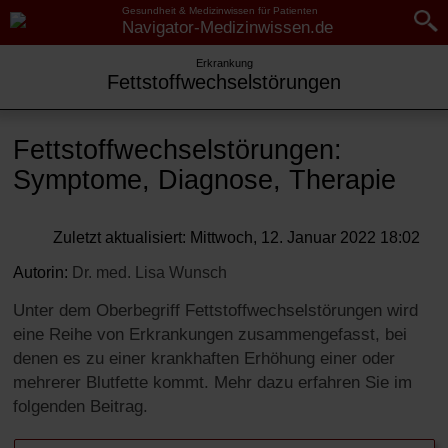
Gesundheit & Medizinwissen für Patienten
Navigator-Medizinwissen.de
Erkrankung
Navigator-Medizin.de
Navigator-
Fettstoffwechselstörungen
Medizinwissen.de
►
► Krankheiten
Krankheiten
Fettstoffwechselstörungen:
► Diagnostik & Laborwerte
Symptome, Diagnose, Therapie
Fettstoffwechselstörungen:
Symptome, Diagnose,
► Therapieverfahren
Therapie
Zuletzt aktualisiert: Mittwoch, 12. Januar 2022 18:02
Übersicht
► Medikamente
Autorin:
Dr. med.
Lisa Wunsch
Definition und Einteilung
Unter dem Oberbegriff Fettstoffwechselstörungen wird
► Gesundheitsthemen
eine Reihe von Erkrankungen zusammengefasst, bei
Ursachen
denen es zu einer krankhaften Erhöhung einer oder
mehrerer Blutfette kommt. Mehr dazu erfahren Sie im
Symptome
folgenden Beitrag.
Diagnose