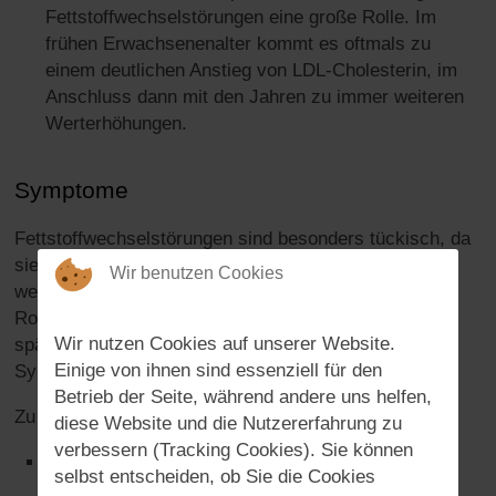
Fettstoffwechselstörungen eine große Rolle. Im
frühen Erwachsenenalter kommt es oftmals zu
einem deutlichen Anstieg von LDL-Cholesterin, im
Anschluss dann mit den Jahren zu immer weiteren
Werterhöhungen.
Symptome
Fettstoffwechselstörungen sind besonders tückisch, da
sie lange Zeit ohne Symptome verlaufen. Oftmals
Wir benutzen Cookies
werden Veränderungen der Blutfette durch eine
Routinekontrolle oder als Nebenbefund entdeckt. Erst
Wir nutzen Cookies auf unserer Website.
spät kommt es zu Folgeerkrankungen, die mit
Einige von ihnen sind essenziell für den
Symptomen einhergehen.
Betrieb der Seite, während andere uns helfen,
Zu den Folgen einer Fettstoffwechselstörung gehören:
diese Website und die Nutzererfahrung zu
verbessern (Tracking Cookies). Sie können
Leberverfettung, die ggf. zu rechtsseitigen
selbst entscheiden, ob Sie die Cookies
Oberbauchschmerzen führt