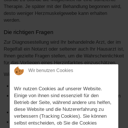
Therapie. Je später mit der Behandlung begonnen wird,
desto weniger Herzmuskelgewebe kann erhalten
werden.
Die richtigen Fragen
Zur Diagnosestellung wird Ihr behandelnde Arzt, der im
Regelfall ein Notarzt oder seltener auch Ihr Hausarzt ist,
Ihnen gezielte Fragen stellen, um die Wahrscheinlichkeit
für das Vorliegen eines Herzinfarktes einzuschätzen.
Wir benutzen Cookies
Wichtige Fragen sind unter anderem:
wie alt Sie sind
Wir nutzen Cookies auf unserer Website.
Einige von ihnen sind essenziell für den
ob die Schmerzen in der Herzgegend abhängig von
Betrieb der Seite, während andere uns helfen,
körperlicher Anstrengung sind
diese Website und die Nutzererfahrung zu
ob bereits eine Gefäßerkrankung bekannt ist
verbessern (Tracking Cookies). Sie können
ob Sie selbst eine Herzerkrankung vermuten
selbst entscheiden, ob Sie die Cookies