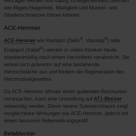
vertragen werden und häufig zu Allgemeinbeschwerden
wie Abgeschlagenheit, Müdigkeit und Muskel- und
Gliederschmerzen führen können.
ACE-Hemmer
®
®
ACE-Hemmer
wie Ramipril (Delix
, Vasotop
) oder
®
Enalapril (Xabef
) werden in vielen Kliniken heute
standardmäßig nach einem Herzinfarkt verabreicht. Sie
wirken sich präventiv auf eine bestehende
Herzschwäche aus und fördern die Regeneration des
Herzmuskelgewebes.
Da ACE-Hemmer oftmals einen quälenden Reizhusten
verursachen, kann eine Umstellung auf
AT1-Blocker
notwendig werden. Diese neuere Substanzklasse zeigt
vergleichbare Wirkungen wie ACE-Hemmer, jedoch mit
einem besseren Nebenwirkungsprofil.
Betablocker