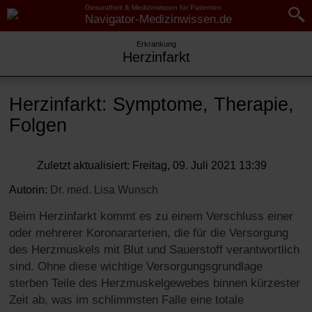
Gesundheit & Medizinwissen für Patienten
Navigator-Medizinwissen.de
Erkrankung
Navigator-Medizin.de
Navigator-
Herzinfarkt
Medizinwissen.de
►
► Krankheiten
Krankheiten
Herzinfarkt: Symptome, Therapie,
► Diagnostik & Laborwerte
Folgen
Herzinfarkt: Symptome,
Therapie, Folgen
► Therapieverfahren
Zuletzt aktualisiert: Freitag, 09. Juli 2021 13:39
Wie entsteht ein Herzinfarkt?
► Medikamente
Autorin:
Dr. med.
Lisa Wunsch
Ursachen
Beim Herzinfarkt kommt es zu einem Verschluss einer
► Gesundheitsthemen
Symptome
oder mehrerer Koronararterien, die für die Versorgung
des Herzmuskels mit Blut und Sauerstoff verantwortlich
Diagnose
sind. Ohne diese wichtige Versorgungsgrundlage
Behandlung
sterben Teile des Herzmuskelgewebes binnen kürzester
Zeit ab, was im schlimmsten Falle eine totale
Prognose