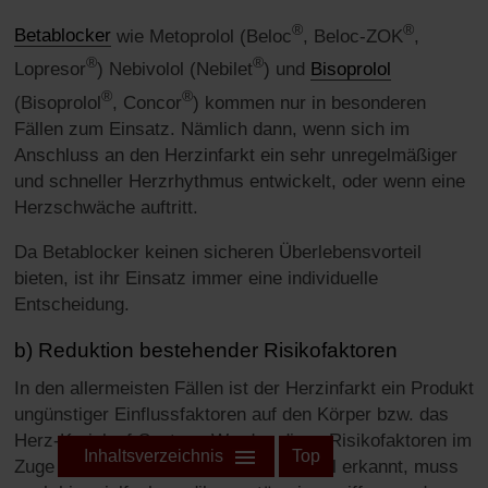
®
®
Betablocker
wie Metoprolol (Beloc
, Beloc-ZOK
,
®
®
Lopresor
) Nebivolol (Nebilet
) und
Bisoprolol
®
®
(Bisoprolol
, Concor
) kommen nur in besonderen
Fällen zum Einsatz. Nämlich dann, wenn sich im
Anschluss an den Herzinfarkt ein sehr unregelmäßiger
und schneller Herzrhythmus entwickelt, oder wenn eine
Herzschwäche auftritt.
Da Betablocker keinen sicheren Überlebensvorteil
bieten, ist ihr Einsatz immer eine individuelle
Entscheidung.
b) Reduktion bestehender Risikofaktoren
In den allermeisten Fällen ist der Herzinfarkt ein Produkt
ungünstiger Einflussfaktoren auf den Körper bzw. das
Herz-Kreislauf-System. Werden diese Risikofaktoren im
Inhaltsverzeichnis
Top
Zuge des Herzinfarktes zum ersten Mal erkannt, muss