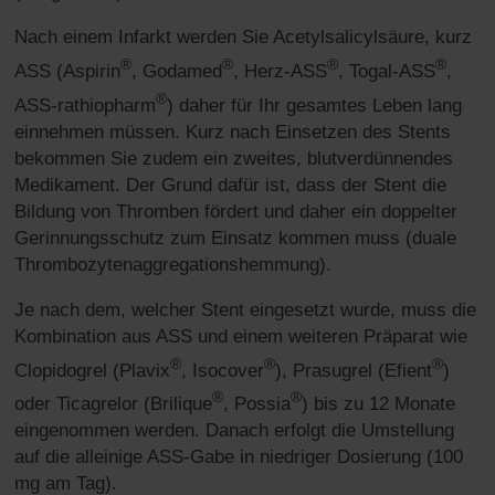
Nach einem Infarkt werden Sie Acetylsalicylsäure, kurz
®
®
®
®
ASS (Aspirin
, Godamed
, Herz-ASS
, Togal-ASS
,
®
ASS-rathiopharm
) daher für Ihr gesamtes Leben lang
einnehmen müssen. Kurz nach Einsetzen des Stents
bekommen Sie zudem ein zweites, blutverdünnendes
Medikament. Der Grund dafür ist, dass der Stent die
Bildung von Thromben fördert und daher ein doppelter
Gerinnungsschutz zum Einsatz kommen muss (duale
Thrombozytenaggregationshemmung).
Je nach dem, welcher Stent eingesetzt wurde, muss die
Kombination aus ASS und einem weiteren Präparat wie
®
®
®
Clopidogrel (Plavix
, Isocover
), Prasugrel (Efient
)
®
®
oder Ticagrelor (Brilique
, Possia
) bis zu 12 Monate
eingenommen werden. Danach erfolgt die Umstellung
auf die alleinige ASS-Gabe in niedriger Dosierung (100
mg am Tag).